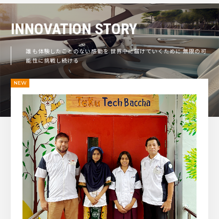
INNOVATION
STORY
誰も体験したことのない感動を
世界中に届けていくために
無限の可
能性に挑戦し続ける
NEW