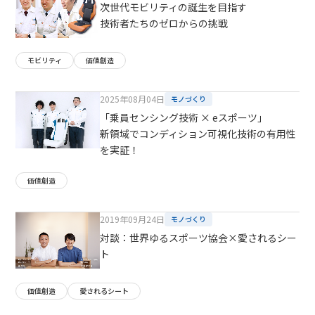
次世代モビリティの誕生を目指す
技術者たちのゼロからの挑戦
モビリティ
価値創造
2025年08月04日
モノづくり
「乗員センシング技術 × eスポーツ」
新領域でコンディション可視化技術の有用性
を実証！
価値創造
2019年09月24日
モノづくり
対談：世界ゆるスポーツ協会×愛されるシー
ト
価値創造
愛されるシート