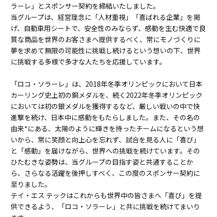
ラーレ」とスポンサー契約を締結いたしました。
当グループは、経営理念に「人材重視」「喜ばれる企業」を掲
げ、自動車用シートで、安全性のみならず、感動を生む快適で良
質な商品を世界のお客さまへ提供するべく、常にモノづくりに
夢を求めて無限の可能性に挑戦し続けるという想いの下、世界
に挑戦する多様で多才な人たちを応援しています。
「ロコ・ソラーレ」は、2018年冬季オリンピックにおいて日本
カーリング史上初の銅メダルを、続く2022年冬季オリンピック
においては初の銀メダルを獲得するなど、厳しい戦いの中で快
進撃を続け、日本中に感動をもたらしました。また、その名の
由来*にある、太陽のように輝きを持ったチームになるという想
いから、常に笑顔と向上心を忘れず、試合を見る人に「喜び」
と「感動」を届けながら、世界への挑戦を続けています。その
ひたむきな姿勢は、当グループの目指す姿と共通することか
ら、さらなる活躍を後押しすべく、この度のスポンサー契約に
至りました。
テイ・エス テックはこれからも世界中の皆さまへ「喜び」を提
供できるよう、「ロコ・ソラーレ」と共に挑戦を続けてまいり