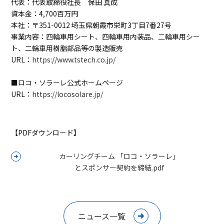
代表：代表取締役社長 保田 真成
資本金：4,700百万円
本社：〒351-0012 埼玉県朝霞市栄町3丁目7番27号
事業内容：四輪車用シート、四輪車用内装品、二輪車用シー
ト、二輪車用樹脂部品等の製造販売
URL：
https://www.tstech.co.jp/
■ロコ・ソラーレ公式ホームページ
URL：
https://locosolare.jp/
【PDFダウンロード】
カーリングチーム 「ロコ・ソラーレ」
とスポンサー契約を締結.pdf
ニュース一覧