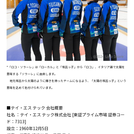
*「ロコ・ソラーレ」は「ローカル」と「常呂っ子」から「ロコ」、イタリア語で太陽を
意味する「ソラーレ」に由来します。
地元常呂から太陽のように輝きを持ったチームになるよう、「太陽の常呂っ子」という
意味を込めて名付けられています。
■テイ・エス テック 会社概要
社名 ：テイ・エス テック株式会社 [東証プライム市場 証券コー
ド：7313]
設立：1960年12月5日