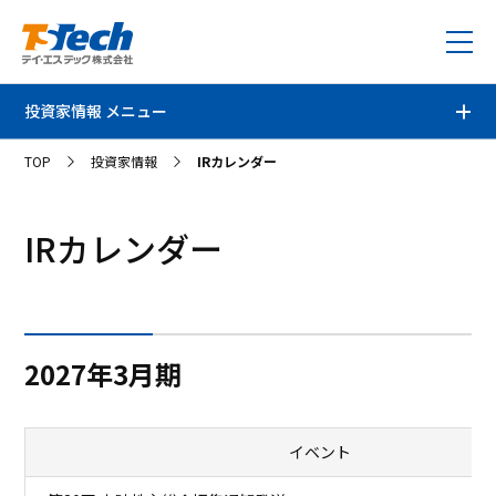
投資家情報 メニュー
TOP
投資家情報
IRカレンダー
投資家情報トップ
経営方針
IRカレンダー
個人投資家の皆さまへ
中期経営計画
ディスクロジャーポリシー
株式情報
成長戦略
2027年3月期
株主還元
IRライブラリ
株式情報・株価
株主優待
イベント
業績・財務ハイライト
決算資料
株主総会