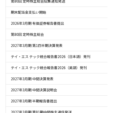
第80回 定時株主総会招集通知発送
有価証券報告書
IRカレンダー
アナリストカバレッジ
臨時報告書
期末配当金支払い開始
事業などのリスク
コーポレート・ガバナンス報告書
2026年3月期 有価証券報告書提出
株主総会関連書類
電子公告
第80回 定時株主総会
株主通信
2027年3月期 第1四半期決算発表
よくあるご質問
統合報告書
テイ・エス テック統合報告書2026（日本語）発刊
個人投資家さま向け資料
ファクトシート
テイ・エス テック統合報告書2026（英語）発刊
その他資料
2027年3月期 中間決算発表
2027年3月期 中間決算説明会
2027年3月期 半期報告書提出
2027年3月期 第81期中間株主通信発送