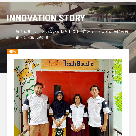
INNOVATION
STORY
誰も体験したことのない感動を
世界中に届けていくために
無限の可
能性に挑戦し続ける
NEW